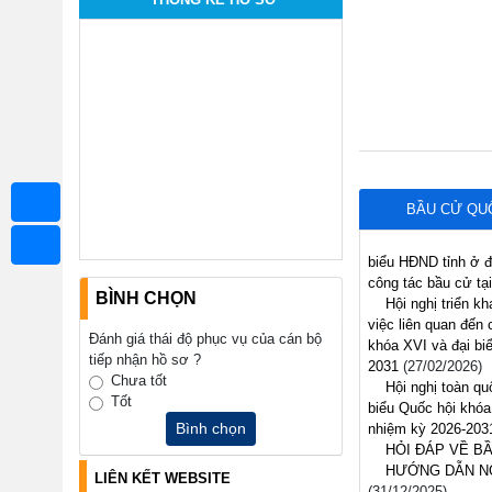
BẦU CỬ QUỐ
biểu HĐND tỉnh ở đơ
công tác bầu cử tạ
BÌNH CHỌN
Hội nghị triển k
việc liên quan đến 
Đánh giá thái độ phục vụ của cán bộ
khóa XVI và đại bi
tiếp nhận hồ sơ ?
(27/02/2026)
Chưa tốt
Hội nghị toàn qu
Tốt
Quốc hội khóa XVI 
Bình chọn
2026-2031
(26/02/2
HỎI ĐÁP VỀ BẦ
HƯỚNG DẪN NỘP
LIÊN KẾT WEBSITE
(31/12/2025)