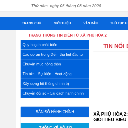
Thứ năm, ngày 06 tháng 08 năm 2026
TRANG CHỦ
GIỚI THIỆU
VĂN BẢN
THỦ TỤC HÀN
TRANG THÔNG TIN ĐIỆN TỬ XÃ PHÚ HÒA 2
Quy hoạch phát triển
TIN NỔI 
Các dự án trọng điểm thu hút đầu tư
Chuyên mục nông thôn
Tin tức - Sự kiện - Hoạt động
Xây dựng hệ thống chính trị
Chuyển đổi số - Cải cách hành chính
BẢN ĐỒ HÀNH CHÍNH
XÃ PHÚ HÒA 2:
TIÊU BIỂU NĂM 
THỐNG KÊ HỒ SƠ