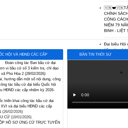
🇻🇳❤️🇻🇳T
CHÍNH SÁCH,
CÁCH MẠNG N
NĂM NGÀY THƯ
Đại biểu Hội đ
xúc cử tri xã 
thứ Hai, HĐND 
2026-2031
C HỘI VÀ HĐND CÁC CẤP
BẢN TIN THỜI SỰ
Đoàn công tác Ban bầu cử đại
Dâng hương các
n vị bầu cử số 3 kiểm tra, chỉ đạo
Nhà Tưởng niệm
i xã Phú Hòa 2
(28/02/2026)
xã nhân kỷ ni
hai, hướng dẫn một số nội dung, công
Thương binh, 
công tác bầu cử đại biểu Quốc hội
27/7/2026)
ểu HĐND các cấp nhiệm kỳ 2026-2031
TRƯỜNG THPT
ốc triển khai công tác bầu cử đại biểu
NHẬN PHỤNG
và đại biểu HĐND các cấp nhiệm kỳ
NAM ANH HÙN
026)
U CỬ
(10/01/2026)
 HỒ SƠ ỨNG CỬ TRỰC TUYẾN