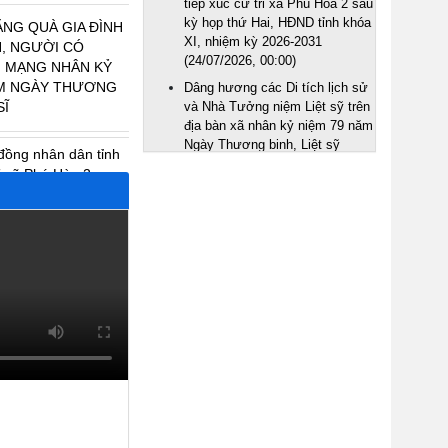
XI, nhiệm kỳ 2026-2031
ẶNG QUÀ GIA ĐÌNH
(24/07/2026, 00:00)
 NGƯỜI CÓ CÔNG
HÂN KỶ NIỆM 79
Dâng hương các Di tích lịch sử và
ƠNG BINH - LIỆT SĨ
Nhà Tưởng niệm Liệt sỹ trên địa
bàn xã nhân kỷ niệm 79 năm
Ngày Thương binh, Liệt sỹ
ồng nhân dân tỉnh tiếp
(27/7/1947 - 27/7/2026)
Phú Hòa 2 sau kỳ họp
(24/07/2026, 00:00)
tỉnh khóa XI, nhiệm kỳ
TRƯỜNG THPT NGUYỄN TRÃI
NHẬN PHỤNG DƯỠNG MẸ VIỆT
NAM ANH HÙNG LÊ THỊ TRÀ
 Di tích lịch sử và
(24/07/2026, 00:00)
 Liệt sỹ trên địa bàn
Ban Chỉ đạo giảm nghèo xã Phú
ệm 79 năm Ngày
Hòa 2 họp triển khai Kế hoạch
Liệt sỹ (27/7/1947 -
giảm nghèo năm 2026
(24/07/2026, 00:00)
ỦY BAN NHÂN DÂN XÃ PHÚ HÒA
 NGUYỄN TRÃI
2 TRIỂN KHAI MÔ HÌNH “CÔNG
 DƯỠNG MẸ VIỆT
DÂN SỐ TIÊU BIỂU”, “THÔN SỐ
G LÊ THỊ TRÀ
TIÊU BIỂU” GIAI ĐOẠN 2026 –
2030
(23/07/2026, 00:00)
Phó Chủ tịch Thường trực Ủy ban