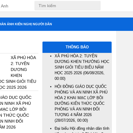
 Anh
NH KIẾN NGHỊ NGƯỜI DÂN
THÔNG BÁO
XÃ PHÚ HÒA 2: TUYÊN DƯƠNG
XÃ PHÚ HÒA
KHEN THƯỞNG HỌC SINH GIỎI
2: TUYÊN
TIÊU BIỂU NĂM HỌC 2025 2026
DƯƠNG KHEN
(06/08/2026, 00:00)
THƯỞNG HỌC
HỘI ĐỒNG GIÁO DỤC QUỐC
IÊU BIỂU NĂM HỌC
PHÒNG VÀ AN NINH XÃ PHÚ
HÒA 2 KHAI MẠC LỚP BỒI
ÁO DỤC QUỐC PHÒNG
DƯỠNG KIẾN THỨC QUỐC
Ã PHÚ HÒA 2 KHAI
PHÒNG VÀ AN NINH ĐỐI TƯỢNG
4 NĂM 2026
(28/07/2026, 00:00)
 DƯỠNG KIẾN THỨC
VÀ AN NINH ĐỐI
Đại biểu Hội đồng nhân dân tỉnh
 2026
tiếp xúc cử tri xã Phú Hòa 2 sau
kỳ họp thứ Hai, HĐND tỉnh khóa