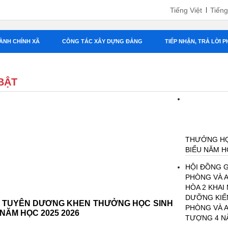
Tiếng Việt
Tiếng
H CHÍNH XÃ
CÔNG TÁC XÂY DỰNG ĐẢNG
TIẾP NHẬN, TRẢ LỜI PHẢN Á
BẬT
SINH GIỎI T
2025 2026
HỘI ĐỒNG GI
VÀ AN NINH X
MẠC LỚP BỒI
QUỐC PHÒNG 
 TUYÊN DƯƠNG KHEN THƯỞNG HỌC SINH GIỎI
TƯỢNG 4 NĂM
HỌC 2025 2026